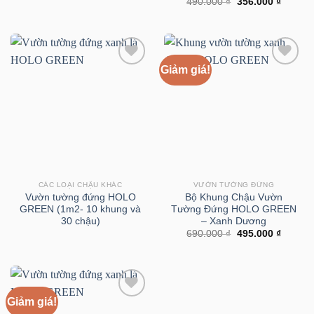
Giá
Giá
490.000
₫
356.000
₫
gốc
hiện
là:
tại
490.000 ₫.
là:
356.000
Giảm giá!
CÁC LOẠI CHẬU KHÁC
VƯỜN TƯỜNG ĐỨNG
Vườn tường đứng HOLO
Bộ Khung Chậu Vườn
GREEN (1m2- 10 khung và
Tường Đứng HOLO GREEN
30 chậu)
– Xanh Dương
Giá
Giá
690.000
₫
495.000
₫
gốc
hiện
là:
tại
690.000 ₫.
là:
495.000
Giảm giá!