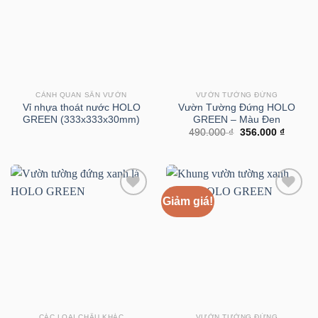
CẢNH QUAN SÂN VƯỜN
VƯỜN TƯỜNG ĐỨNG
Vỉ nhựa thoát nước HOLO
Vườn Tường Đứng HOLO
GREEN (333x333x30mm)
GREEN – Màu Đen
Giá
Giá
490.000
₫
356.000
₫
gốc
hiện
là:
tại
490.000 ₫.
là:
356.000
Giảm giá!
CÁC LOẠI CHẬU KHÁC
VƯỜN TƯỜNG ĐỨNG