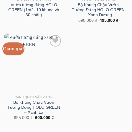
Vườn tường đứng HOLO
Bộ Khung Chậu Vườn
GREEN (1m2- 10 khung và
Tường Đứng HOLO GREEN
30 chậu)
– Xanh Dương
Giá
Giá
690.000
₫
495.000
₫
gốc
hiện
là:
tại
690.000 ₫.
là:
495.000
Giảm giá!
CẢNH QUAN SÂN VƯỜN
Bộ Khung Chậu Vườn
Tường Đứng HOLO GREEN
– Xanh Lá
Giá
Giá
695.000
₫
600.000
₫
gốc
hiện
là:
tại
695.000 ₫.
là: