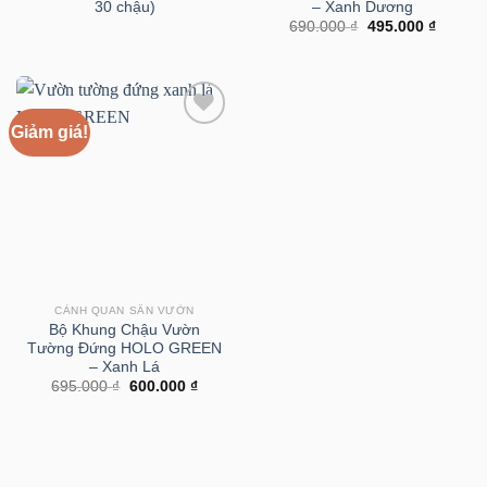
30 chậu)
– Xanh Dương
Giá
Giá
690.000
₫
495.000
₫
gốc
hiện
là:
tại
690.000 ₫.
là:
495.000
Giảm giá!
CẢNH QUAN SÂN VƯỜN
Bộ Khung Chậu Vườn
Tường Đứng HOLO GREEN
– Xanh Lá
Giá
Giá
695.000
₫
600.000
₫
gốc
hiện
là:
tại
695.000 ₫.
là:
600.000 ₫.