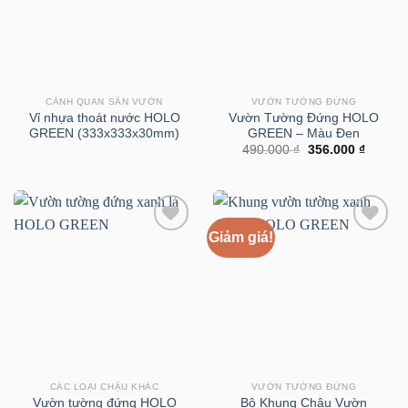
CẢNH QUAN SÂN VƯỜN
VƯỜN TƯỜNG ĐỨNG
Vỉ nhựa thoát nước HOLO
Vườn Tường Đứng HOLO
GREEN (333x333x30mm)
GREEN – Màu Đen
Giá
Giá
490.000
₫
356.000
₫
gốc
hiện
là:
tại
490.000 ₫.
là:
356.000
Giảm giá!
CÁC LOẠI CHẬU KHÁC
VƯỜN TƯỜNG ĐỨNG
Vườn tường đứng HOLO
Bộ Khung Chậu Vườn