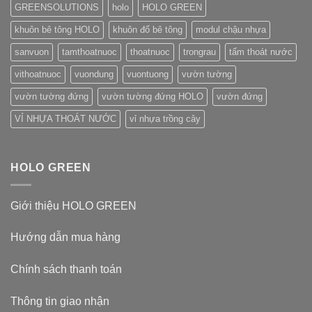
GREENSOLUTIONS
holo
HOLO GREEN
khuôn bê tông HOLO
khuôn đổ bê tông
modul chậu nhựa
sanvuon
tamthoatnuoc
thoatnuoc
trongrau
tấm thoát nước
vithoatnuoc
vuondung
vuontuong
vườn tường
vườn tường đứng
vườn tường đứng HOLO
vườn đứng
VỈ NHỰA THOÁT NƯỚC
vỉ nhựa trồng cây
HOLO GREEN
Giới thiệu HOLO GREEN
Hướng dẫn mua hàng
Chính sách thanh toán
Thông tin giao nhận