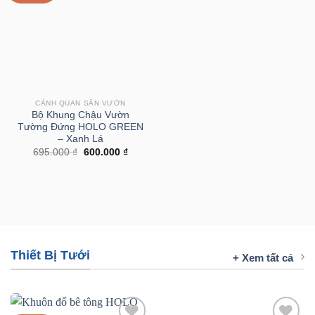
CẢNH QUAN SÂN VƯỜN
Bộ Khung Chậu Vườn
Tường Đứng HOLO GREEN
– Xanh Lá
Giá
Giá
695.000
₫
600.000
₫
gốc
hiện
là:
tại
695.000 ₫.
là:
600.000 ₫.
Thiết Bị Tưới
+ Xem tất cả