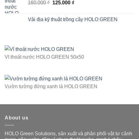
Giá
Giá
160.000
₫
125.000
₫
gốc
hiện
là:
tại
Vải địa kỹ thuật trồng cây HOLO GREEN
160.000 ₫.
là:
125.000 ₫.
VI thoát nước HOLO GREEN 50x50
Vườn tường đứng xanh lá HOLO GREEN
About us
HOLO Green Solutions, sản xuất và phân phối vật tư cảnh