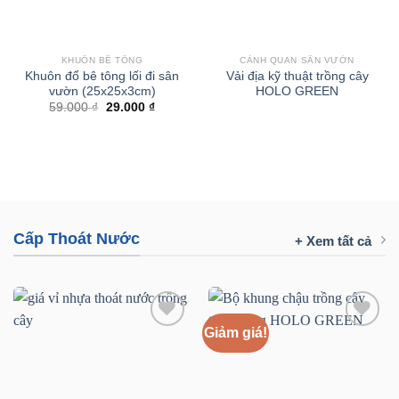
KHUÔN BÊ TÔNG
CẢNH QUAN SÂN VƯỜN
Khuôn đổ bê tông lối đi sân
Vải địa kỹ thuật trồng cây
vườn (25x25x3cm)
HOLO GREEN
Giá
Giá
59.000
₫
29.000
₫
gốc
hiện
là:
tại
59.000 ₫.
là:
29.000 ₫.
Cấp Thoát Nước
+ Xem tất cả
Giảm giá!