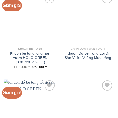
Giảm giá!
KHUÔN BÊ TÔNG
CẢNH QUAN SÂN VƯỜN
Khuôn bê tông lối đi sân
Khuôn Đổ Bê Tông Lối Đi
vườn HOLO GREEN
Sân Vườn Vuông Màu trắng
(330x330x32mm)
Giá
Giá
119.000
₫
95.000
₫
gốc
hiện
là:
tại
119.000 ₫.
là:
95.000 ₫.
Giảm giá!