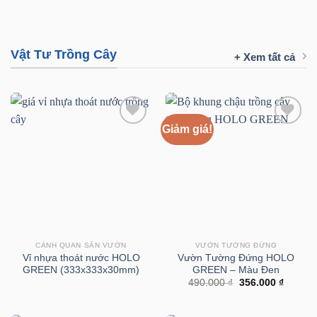
Vật Tư Trồng Cây
+ Xem tất cả
Giảm giá!
CẢNH QUAN SÂN VƯỜN
VƯỜN TƯỜNG ĐỨNG
Vỉ nhựa thoát nước HOLO
Vườn Tường Đứng HOLO
GREEN (333x333x30mm)
GREEN – Màu Đen
Giá
Giá
490.000
₫
356.000
₫
gốc
hiện
là:
tại
490.000 ₫.
là: