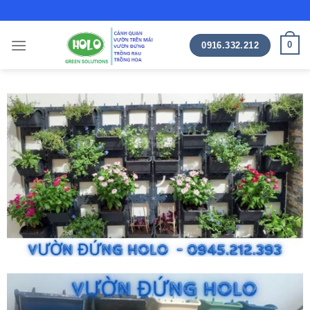
Skip
to
content
0
0916.332.212