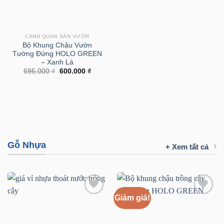
CẢNH QUAN SÂN VƯỜN
Bộ Khung Chậu Vườn
Tường Đứng HOLO GREEN
– Xanh Lá
Giá
Giá
695.000
₫
600.000
₫
gốc
hiện
là:
tại
695.000 ₫.
là:
600.000 ₫.
Gỗ Nhựa
+ Xem tất cả
Giảm giá!