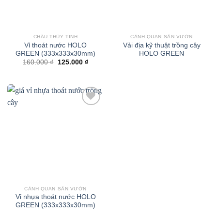
CHẬU THỦY TINH
CẢNH QUAN SÂN VƯỜN
Vỉ thoát nước HOLO
Vải địa kỹ thuật trồng cây
GREEN (333x333x30mm)
HOLO GREEN
Giá
Giá
160.000
₫
125.000
₫
gốc
hiện
là:
tại
160.000 ₫.
là:
125.000 ₫.
CẢNH QUAN SÂN VƯỜN
Vỉ nhựa thoát nước HOLO
GREEN (333x333x30mm)