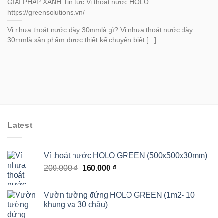
GIẢI PHÁP XANH Tin tức Vỉ thoát nước HOLO
https://greensolutions.vn/
Vỉ nhựa thoát nước dày 30mmlà gì? Vỉ nhựa thoát nước dày
30mmlà sản phẩm được thiết kế chuyên biệt [...]
Latest
Vỉ thoát nước HOLO GREEN (500x500x30mm)
Giá
Giá
200.000
₫
160.000
₫
gốc
hiện
là:
tại
Vườn tường đứng HOLO GREEN (1m2- 10
200.000 ₫.
là:
khung và 30 chậu)
160.000 ₫.