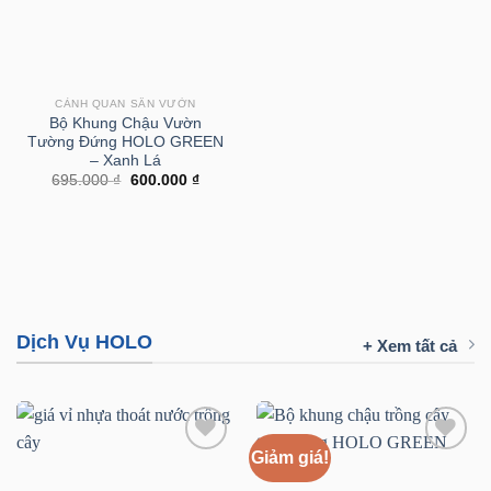
CẢNH QUAN SÂN VƯỜN
Bộ Khung Chậu Vườn
Tường Đứng HOLO GREEN
– Xanh Lá
Giá
Giá
695.000
₫
600.000
₫
gốc
hiện
là:
tại
695.000 ₫.
là:
600.000 ₫.
Dịch Vụ HOLO
+ Xem tất cả
Giảm giá!