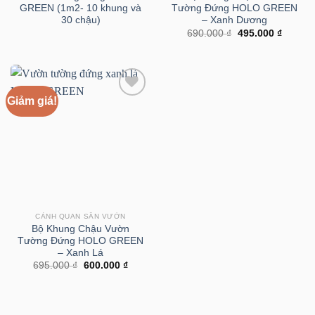
GREEN (1m2- 10 khung và
Tường Đứng HOLO GREEN
30 chậu)
– Xanh Dương
Giá
Giá
690.000
₫
495.000
₫
gốc
hiện
là:
tại
690.000 ₫.
là:
495.000
Giảm giá!
CẢNH QUAN SÂN VƯỜN
Bộ Khung Chậu Vườn
Tường Đứng HOLO GREEN
– Xanh Lá
Giá
Giá
695.000
₫
600.000
₫
gốc
hiện
là:
tại
695.000 ₫.
là:
600.000 ₫.