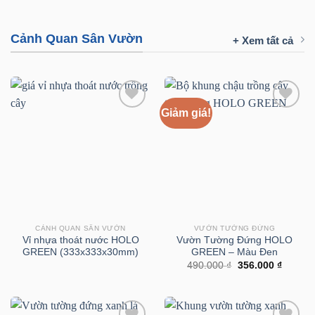
Cảnh Quan Sân Vườn
+ Xem tất cả
Giảm giá!
CẢNH QUAN SÂN VƯỜN
VƯỜN TƯỜNG ĐỨNG
Vỉ nhựa thoát nước HOLO
Vườn Tường Đứng HOLO
GREEN (333x333x30mm)
GREEN – Màu Đen
Giá
Giá
490.000
₫
356.000
₫
gốc
hiện
là:
tại
490.000 ₫.
là:
356.000