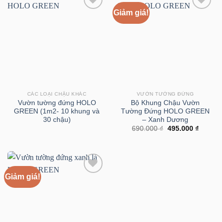
Giảm giá!
CÁC LOẠI CHẬU KHÁC
VƯỜN TƯỜNG ĐỨNG
Vườn tường đứng HOLO
Bộ Khung Chậu Vườn
GREEN (1m2- 10 khung và
Tường Đứng HOLO GREEN
30 chậu)
– Xanh Dương
Giá
Giá
690.000
₫
495.000
₫
gốc
hiện
là:
tại
690.000 ₫.
là:
495.000
Giảm giá!