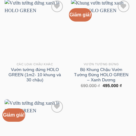
356.000
Giảm giá!
CÁC LOẠI CHẬU KHÁC
VƯỜN TƯỜNG ĐỨNG
Vườn tường đứng HOLO
Bộ Khung Chậu Vườn
GREEN (1m2- 10 khung và
Tường Đứng HOLO GREEN
30 chậu)
– Xanh Dương
Giá
Giá
690.000
₫
495.000
₫
gốc
hiện
là:
tại
690.000 ₫.
là:
495.000
Giảm giá!