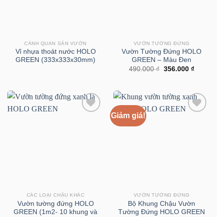
CẢNH QUAN SÂN VƯỜN
VƯỜN TƯỜNG ĐỨNG
Vỉ nhựa thoát nước HOLO
Vườn Tường Đứng HOLO
GREEN (333x333x30mm)
GREEN – Màu Đen
Giá
Giá
490.000
₫
356.000
₫
gốc
hiện
là:
tại
490.000 ₫.
là:
356.000
Giảm giá!
CÁC LOẠI CHẬU KHÁC
VƯỜN TƯỜNG ĐỨNG
Vườn tường đứng HOLO
Bộ Khung Chậu Vườn
GREEN (1m2- 10 khung và
Tường Đứng HOLO GREEN