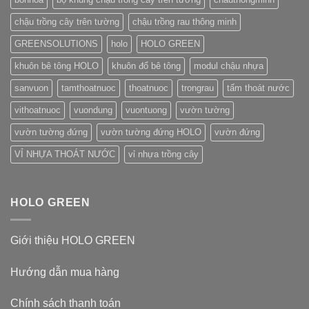
chậu trồng cây trên tường
chậu trồng rau thông minh
GREENSOLUTIONS
holo
HOLO GREEN
khuôn bê tông HOLO
khuôn đổ bê tông
modul chậu nhựa
sanvuon
tamthoatnuoc
thoatnuoc
trongrau
tấm thoát nước
vithoatnuoc
vuondung
vuontuong
vườn tường
vườn tường đứng
vườn tường đứng HOLO
vườn đứng
VỈ NHỰA THOÁT NƯỚC
vỉ nhựa trồng cây
HOLO GREEN
Giới thiệu HOLO GREEN
Hướng dẫn mua hàng
Chính sách thanh toán