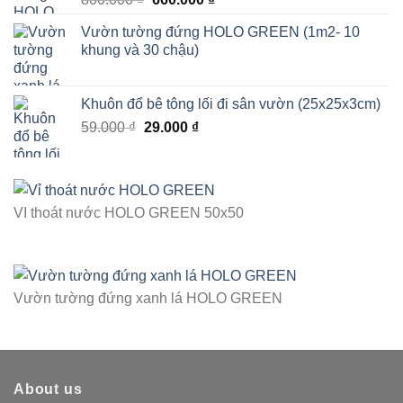
gốc
hiện
Vườn tường đứng HOLO GREEN (1m2- 10
là:
tại
khung và 30 chậu)
800.000 ₫.
là:
660.000 ₫.
Khuôn đổ bê tông lối đi sân vườn (25x25x3cm)
Giá
Giá
59.000
₫
29.000
₫
gốc
hiện
là:
tại
59.000 ₫.
là:
29.000 ₫.
VI thoát nước HOLO GREEN 50x50
Vườn tường đứng xanh lá HOLO GREEN
About us