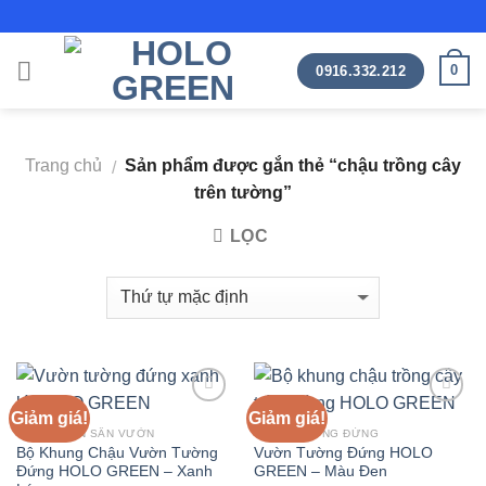
Skip
to
content
0
0916.332.212
Trang chủ
Sản phẩm được gắn thẻ “chậu trồng cây
/
trên tường”
LỌC
Giảm giá!
Giảm giá!
CẢNH QUAN SÂN VƯỜN
VƯỜN TƯỜNG ĐỨNG
Bộ Khung Chậu Vườn Tường
Vườn Tường Đứng HOLO
Đứng HOLO GREEN – Xanh
GREEN – Màu Đen