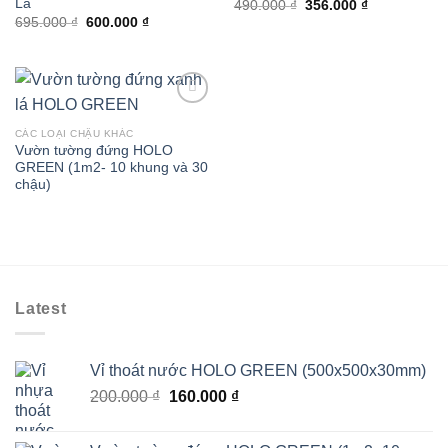
Lá
Giá
Giá
490.000
₫
356.000
₫
gốc
hiện
Giá
Giá
695.000
₫
600.000
₫
là:
tại
gốc
hiện
490.000 ₫.
là:
là:
tại
356.000 ₫.
695.000 ₫.
là:
600.000 ₫.
CÁC LOẠI CHẬU KHÁC
Vườn tường đứng HOLO
GREEN (1m2- 10 khung và 30
chậu)
Latest
Vỉ thoát nước HOLO GREEN (500x500x30mm)
Giá
Giá
200.000
₫
160.000
₫
gốc
hiện
là:
tại