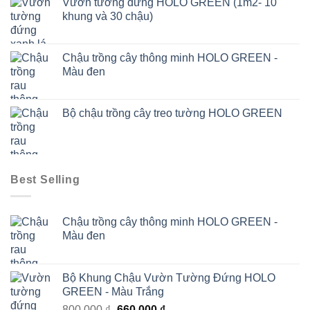
Vườn tường đứng HOLO GREEN (1m2- 10
200.000 ₫.
là:
khung và 30 chậu)
160.000 ₫.
Chậu trồng cây thông minh HOLO GREEN -
Màu đen
Bộ chậu trồng cây treo tường HOLO GREEN
Best Selling
Chậu trồng cây thông minh HOLO GREEN -
Màu đen
Bộ Khung Chậu Vườn Tường Đứng HOLO
GREEN - Màu Trắng
Giá
Giá
800.000
₫
660.000
₫