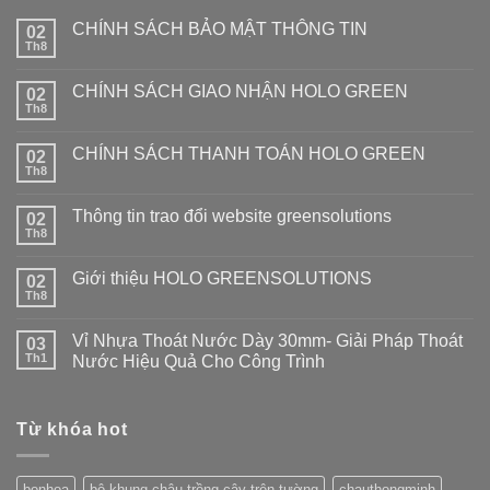
CHÍNH SÁCH BẢO MẬT THÔNG TIN
02
Th8
CHÍNH SÁCH GIAO NHẬN HOLO GREEN
02
Th8
CHÍNH SÁCH THANH TOÁN HOLO GREEN
02
Th8
Thông tin trao đổi website greensolutions
02
Th8
Giới thiệu HOLO GREENSOLUTIONS
02
Th8
Vỉ Nhựa Thoát Nước Dày 30mm- Giải Pháp Thoát
03
Th1
Nước Hiệu Quả Cho Công Trình
Từ khóa hot
bonhoa
bộ khung chậu trồng cây trên tường
chauthongminh