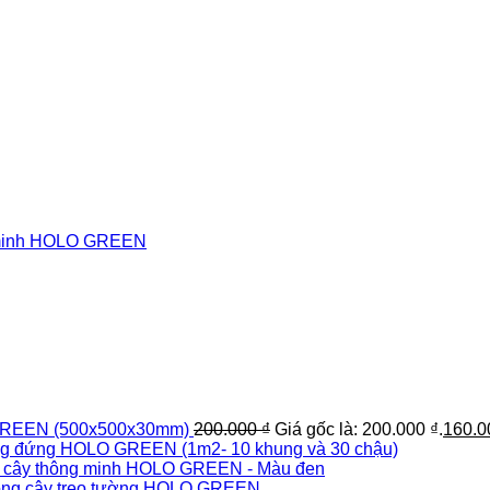
 GREEN (500x500x30mm)
200.000
₫
Giá gốc là: 200.000 ₫.
160.
g đứng HOLO GREEN (1m2- 10 khung và 30 chậu)
g cây thông minh HOLO GREEN - Màu đen
rồng cây treo tường HOLO GREEN