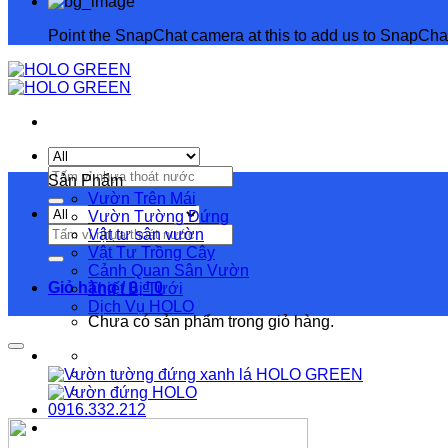
Point the SnapChat camera at this to add us to SnapCha
Sản Phẩm
Vườn Trên Mái
Vườn Tường Đứng
Vật tư sân vườn
Vật Tư Trồng Cây
Cảnh Quan Sân Vườn
Giỏ hàng /
0
₫
0
Thiết Bị Tưới
Dịch Vụ HOLO
Chưa có sản phẩm trong giỏ hàng.
0916.332.212