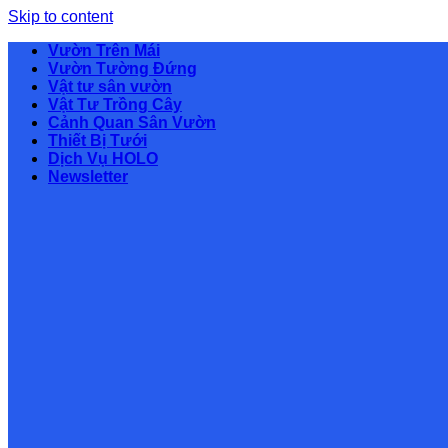
Skip to content
Vườn Trên Mái
Vườn Tường Đứng
Vật tư sân vườn
Vật Tư Trồng Cây
Cảnh Quan Sân Vườn
Thiết Bị Tưới
Dịch Vụ HOLO
Newsletter