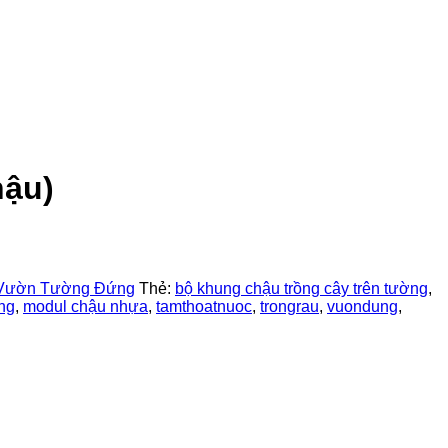
hậu)
Vườn Tường Đứng
Thẻ:
bộ khung chậu trồng cây trên tường
,
ng
,
modul chậu nhựa
,
tamthoatnuoc
,
trongrau
,
vuondung
,