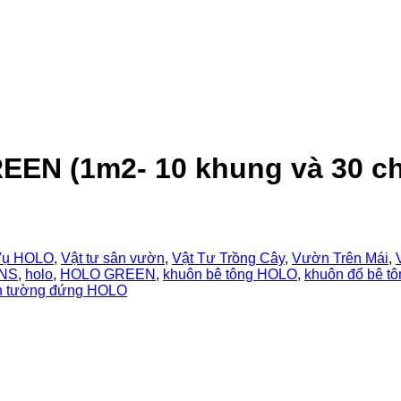
EN (1m2- 10 khung và 30 c
Vụ HOLO
,
Vật tư sân vườn
,
Vật Tư Trồng Cây
,
Vườn Trên Mái
,
NS
,
holo
,
HOLO GREEN
,
khuôn bê tông HOLO
,
khuôn đổ bê tô
 tường đứng HOLO