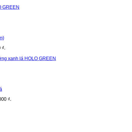
m)
 ₫.
á
000 ₫.