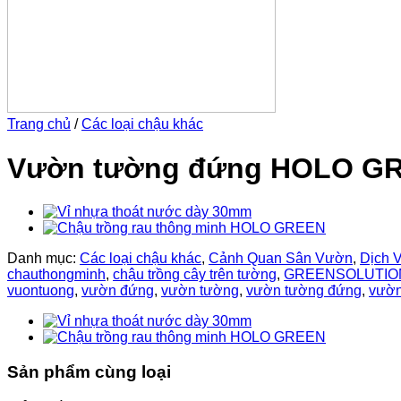
Trang chủ
/
Các loại chậu khác
Vườn tường đứng HOLO GRE
Danh mục:
Các loại chậu khác
,
Cảnh Quan Sân Vườn
,
Dịch 
chauthongminh
,
chậu trồng cây trên tường
,
GREENSOLUTIO
vuontuong
,
vườn đứng
,
vườn tường
,
vườn tường đứng
,
vườn
Sản phẩm cùng loại