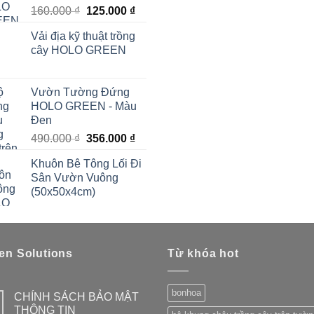
Giá
Giá
160.000
₫
125.000
₫
gốc
hiện
Vải địa kỹ thuật trồng
là:
tại
cây HOLO GREEN
160.000 ₫.
là:
125.000 ₫.
Vườn Tường Đứng
HOLO GREEN - Màu
Đen
Giá
Giá
490.000
₫
356.000
₫
gốc
hiện
Khuôn Bê Tông Lối Đi
là:
tại
Sân Vườn Vuông
490.000 ₫.
là:
(50x50x4cm)
356.000 ₫.
en Solutions
Từ khóa hot
bonhoa
CHÍNH SÁCH BẢO MẬT
THÔNG TIN