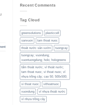
Recent Comments
u
Tag Cloud
greensolutions
plasticcell
sanvuon
tam thoat nuoc
ment
thoát nước sân vườn
tuongcay
tuongcay; vuondung;
vuontuongdung; holo; hologreens
tấm thoát nước; vỉ thoát nước;
tam thoat nuoc; vi thoat nuoc; vỉ
nhựa trồng cây; cao 50; 500x500;
vi thoat nuoc
vithoatnuoc
vuondung
vỉ nhựa thoát nước
vỉ nhựa trồng cây