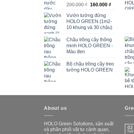
Giá
Giá
200.000
₫
160.000
₫
gốc
hiện
Vườn tường đứng
là:
tại
HOLO GREEN (1m2-
200.000 ₫.
là:
10 khung và 30 chậu)
160.000 ₫.
Chậu trồng cây thông
minh HOLO GREEN -
Màu đen
Bộ chậu trồng cây treo
tường HOLO GREEN
About us
Gre
HOLO Green Solutions, sản xuất
02
và phân phối vật tư cảnh quan,
Th8