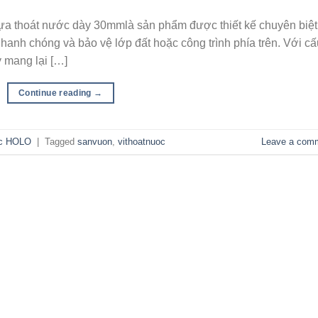
ựa thoát nước dày 30mmlà sản phẩm được thiết kế chuyên biệt
nhanh chóng và bảo vệ lớp đất hoặc công trình phía trên. Với cấ
 mang lại […]
Continue reading
→
ớc HOLO
|
Tagged
sanvuon
,
vithoatnuoc
Leave a com