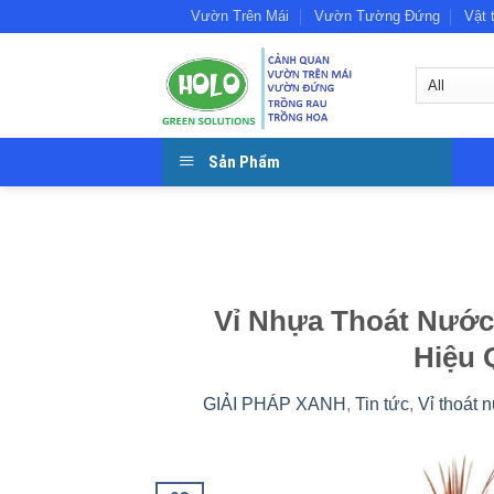
Skip
Vườn Trên Mái
Vườn Tường Đứng
Vật 
to
content
Sản Phẩm
Vỉ Nhựa Thoát Nước
Hiệu 
GIẢI PHÁP XANH
,
Tin tức
,
Vỉ thoát