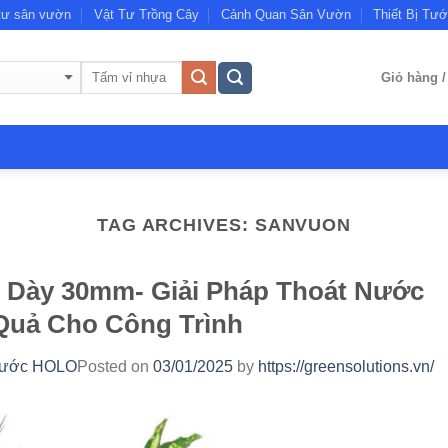
tư sân vườn
Vật Tư Trồng Cây
Cảnh Quan Sân Vườn
Thiết Bị Tướ
Giỏ hàng 
TAG ARCHIVES:
SANVUON
 Dày 30mm- Giải Pháp Thoát Nước
Quả Cho Công Trình
 nước HOLO
Posted on
03/01/2025
by
https://greensolutions.vn/