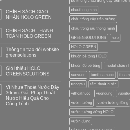
bộ khung chậu trồng cây trên tườn
chauthongminh
CHÍNH SÁCH GIAO
NHẬN HOLO GREEN
chậu trồng cây trên tường
chậu trồng rau thông minh
CHÍNH SÁCH THANH
TOÁN HOLO GREEN
GREENSOLUTIONS
holo
HOLO GREEN
Thông tin trao đổi website
greensolutions
khuôn bê tông HOLO
khuôn đổ bê tông
modul chậu n
Giới thiệu HOLO
GREENSOLUTIONS
sanvuon
tamthoatnuoc
thoat
trongrau
tấm thoát nước
Vỉ Nhựa Thoát Nước Dày
30mm- Giải Pháp Thoát
vithoatnuoc
vuondung
vuontu
Nước Hiệu Quả Cho
vườn tường
vườn tường đứng
Công Trình
vườn tường đứng HOLO
vườn đứng