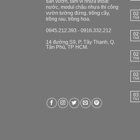
sân vườn, tấm vỉ nhựa thoát
nước, modul chậu nhựa thi công
vườn tường đứng, trồng cây,
02
Th8
trồng rau, trồng hoa.
0945.212.393 - 0916.332.212
02
Th8
14 đường S9, P. Tây Thạnh, Q.
Tân Phú, TP HCM.
02
Th8
02
Th8
03
Th1