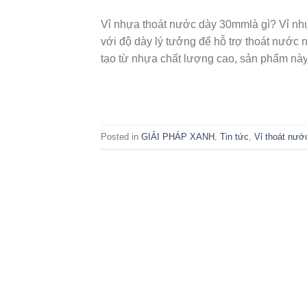
Vỉ nhựa thoát nước dày 30mmlà gì? Vỉ nh
với độ dày lý tưởng để hỗ trợ thoát nước 
tạo từ nhựa chất lượng cao, sản phẩm này
Posted in
GIẢI PHÁP XANH
,
Tin tức
,
Vỉ thoát nư