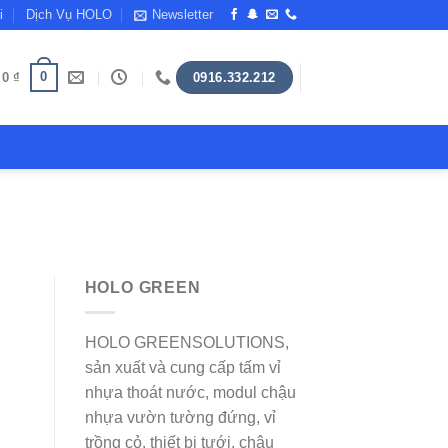
i
Dịch Vụ HOLO
Newsletter
0
/
0
₫
0916.332.212
HOLO GREEN
HOLO GREENSOLUTIONS,
sản xuất và cung cấp tấm vỉ
nhựa thoát nước, modul chậu
nhựa vườn tường đứng, vỉ
trồng cỏ, thiết bị tưới, chậu